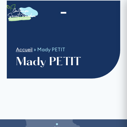
Aller
au
contenu
Accueil
»
Mady PETIT
Mady PETIT