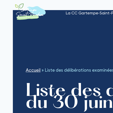
Aller
au
La CC Gartempe-Saint-
contenu
Accueil
»
Liste des délibérations examinées
Liste des 
du 30 jui