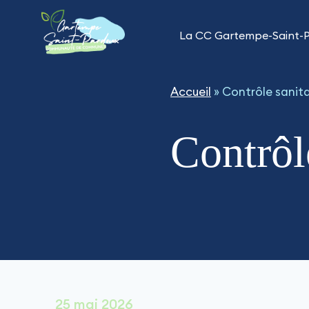
Aller
au
La CC Gartempe-Saint-
contenu
Accueil
»
Contrôle sanita
Contrôl
25 mai 2026