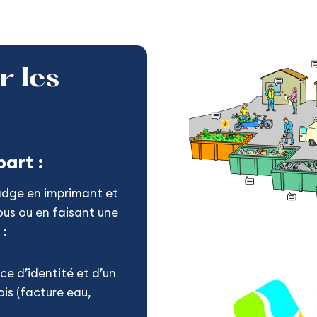
r les
art :
adge en imprimant et
ous ou en faisant une
 :
syded87.org
ce d’identité et d’un
ois (facture eau,