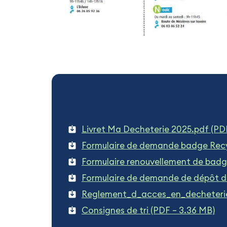
Livret Ma Decheterie 2025.pdf (PD
Formulaire de demande badge Recy
Formulaire renouvellement de badg
Formulaire de demande de dépôt de
Reglement_d_acces_en_decheterie
Consignes de tri (PDF – 3.36 MB)