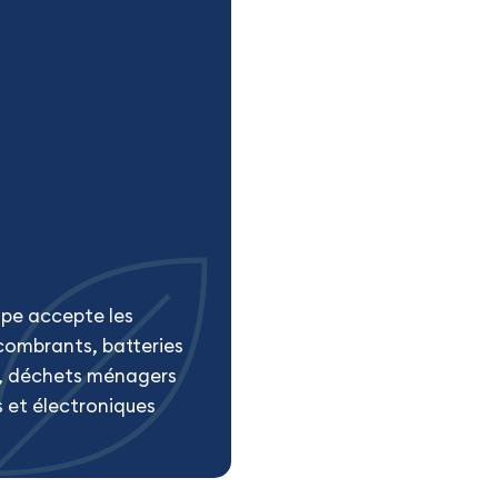
mpe accepte les
ncombrants, batteries
ge, déchets ménagers
s et électroniques