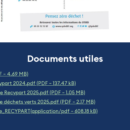
Documents utiles
F – 4.69 MB)
part 2024.pdf (PDF – 137.47 kB)
e Recypart 2025.pdf (PDF – 1.05 MB)
 déchets verts 2025.pdf (PDF – 2.17 MB)
_RECYPART(application/pdf – 608.18 kB)