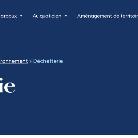
Pardoux
Au quotidien
Aménagement de territoi
ironnement
»
Déchetterie
ie