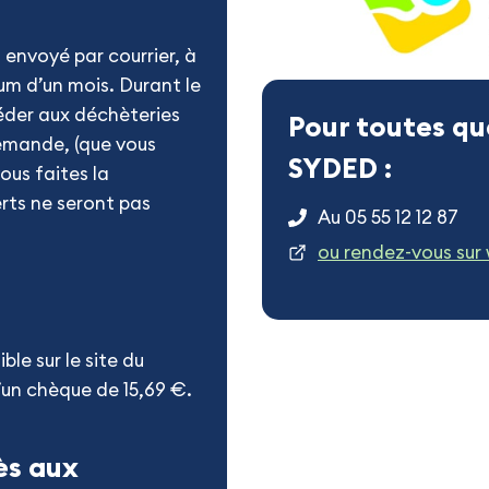
envoyé par courrier, à
um d’un mois. Durant le
éder aux déchèteries
Pour toutes qu
demande, (que vous
SYDED
:
ous faites la
erts ne seront pas
Au 05 55 12 12 87
ou rendez-vous su
ble sur le site du
un chèque de 15,69 €.
ès aux