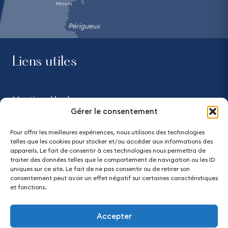
Liens utiles
Mentions légales
Gérer le consentement
Confidentialité
Pour offrir les meilleures expériences, nous utilisons des technologies
telles que les cookies pour stocker et/ou accéder aux informations des
Accessibilité - partiellement conforme
appareils. Le fait de consentir à ces technologies nous permettra de
traiter des données telles que le comportement de navigation ou les ID
uniques sur ce site. Le fait de ne pas consentir ou de retirer son
Plan du site
consentement peut avoir un effet négatif sur certaines caractéristiques
et fonctions.
Accepter