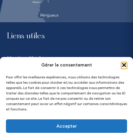
Liens utiles
Mentions légales
Gérer le consentement
Confidentialité
Pour offrir les meilleures expériences, nous utilisons des technologies
telles que les cookies pour stocker et/ou accéder aux informations des
Accessibilité - partiellement conforme
appareils. Le fait de consentir à ces technologies nous permettra de
traiter des données telles que le comportement de navigation ou les ID
uniques sur ce site. Le fait de ne pas consentir ou de retirer son
Plan du site
consentement peut avoir un effet négatif sur certaines caractéristiques
et fonctions.
Accepter