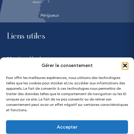
Liens utiles
Mentions légales
Gérer le consentement
Confidentialité
Pour offrir les meilleures expériences, nous utilisons des technologies
telles que les cookies pour stocker et/ou accéder aux informations des
Accessibilité - partiellement conforme
appareils. Le fait de consentir à ces technologies nous permettra de
traiter des données telles que le comportement de navigation ou les ID
uniques sur ce site. Le fait de ne pas consentir ou de retirer son
Plan du site
consentement peut avoir un effet négatif sur certaines caractéristiques
et fonctions.
Accepter