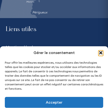
Liens utiles
Mentions légales
Gérer le consentement
Confidentialité
Pour offrir les meilleures expériences, nous utilisons des technologies
telles que les cookies pour stocker et/ou accéder aux informations des
Accessibilité - partiellement conforme
appareils. Le fait de consentir à ces technologies nous permettra de
traiter des données telles que le comportement de navigation ou les ID
uniques sur ce site. Le fait de ne pas consentir ou de retirer son
Plan du site
consentement peut avoir un effet négatif sur certaines caractéristiques
et fonctions.
Accepter