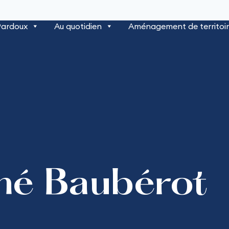
Pardoux
Au quotidien
Aménagement de territoi
né Baubérot