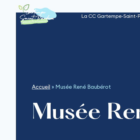
Aller
au
La CC Gartempe-Saint-
contenu
Accueil
»
Musée René Baubérot
Musée Re