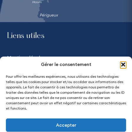
Liens utiles
Mentions légales
Gérer le consentement
Confidentialité
Pour offrir les meilleures expériences, nous utilisons des technologies
telles que les cookies pour stocker et/ou accéder aux informations des
Accessibilité - partiellement conforme
appareils. Le fait de consentir à ces technologies nous permettra de
traiter des données telles que le comportement de navigation ou les ID
uniques sur ce site. Le fait de ne pas consentir ou de retirer son
Plan du site
consentement peut avoir un effet négatif sur certaines caractéristiques
et fonctions.
Accepter