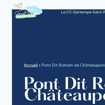
Aller
au
La CC Gartempe-Saint-
contenu
Accueil
»
Pont Dit Romain de Châteaupon
Pont Dit 
Châteaup