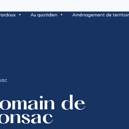
Pardoux
Au quotidien
Aménagement de territoi
sac
Romain de
onsac