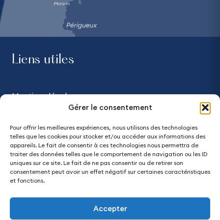
Liens utiles
Mentions légales
Gérer le consentement
Confidentialité
Pour offrir les meilleures expériences, nous utilisons des technologies
telles que les cookies pour stocker et/ou accéder aux informations des
Accessibilité - partiellement conforme
appareils. Le fait de consentir à ces technologies nous permettra de
traiter des données telles que le comportement de navigation ou les ID
uniques sur ce site. Le fait de ne pas consentir ou de retirer son
Plan du site
consentement peut avoir un effet négatif sur certaines caractéristiques
et fonctions.
Accepter