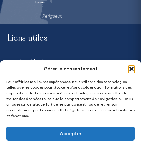
Liens utiles
Mentions légales
Gérer le consentement
Confidentialité
Pour offrir les meilleures expériences, nous utilisons des technologies
telles que les cookies pour stocker et/ou accéder aux informations des
Accessibilité - partiellement conforme
appareils. Le fait de consentir à ces technologies nous permettra de
traiter des données telles que le comportement de navigation ou les ID
uniques sur ce site. Le fait de ne pas consentir ou de retirer son
Plan du site
consentement peut avoir un effet négatif sur certaines caractéristiques
et fonctions.
Accepter