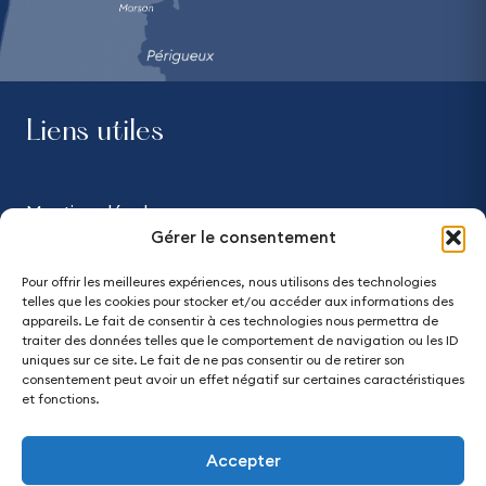
Liens utiles
Mentions légales
Gérer le consentement
Confidentialité
Pour offrir les meilleures expériences, nous utilisons des technologies
telles que les cookies pour stocker et/ou accéder aux informations des
Accessibilité - partiellement conforme
appareils. Le fait de consentir à ces technologies nous permettra de
traiter des données telles que le comportement de navigation ou les ID
uniques sur ce site. Le fait de ne pas consentir ou de retirer son
Plan du site
consentement peut avoir un effet négatif sur certaines caractéristiques
et fonctions.
Accepter