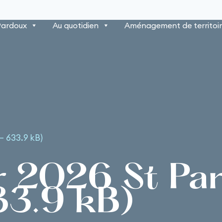
Pardoux
Au quotidien
Aménagement de territoi
– 633.9 kB)
r 2026 St Pa
33.9 kB)