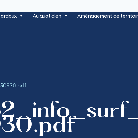
Pardoux
Au quotidien
Aménagement de territoi
250930.pdf
62_info_sur
30.pdf