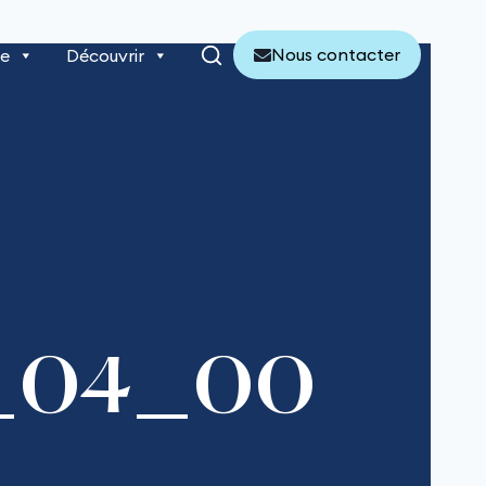
Nous contacter
re
Découvrir
f_04_00