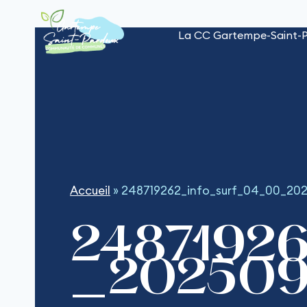
Aller
au
La CC Gartempe-Saint-
contenu
Accueil
»
248719262_info_surf_04_00_20
2487192
_202509