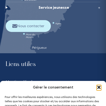
Service jeunesse
Nous contacter
Liens utiles
Mentions légales
Gérer le consentement
Confidentialité
Pour offrir les meilleures expériences, nous utilisons des technologies
telles que les cookies pour stocker et/ou accéder aux informations des
Accessibilité - partiellement conforme
appareils. Le fait de consentir à ces technologies nous permettra de