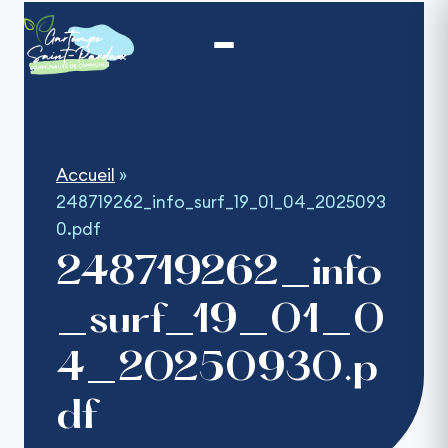
Aller
au
contenu
Accueil
»
248719262_info_surf_19_01_04_2025093
0.pdf
248719262_info
_surf_19_01_0
4_20250930.p
df