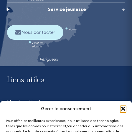
Service jeunesse
Nous contacter
Liens utiles
Mentions légales
Gérer le consentement
Confidentialité
Pour offrir les meilleures expériences, nous utilisons des technologies
telles que les cookies pour stocker et/ou accéder aux informations des
Accessibilité - partiellement conforme
appareils. Le fait de consentir à ces technologies nous permettra de