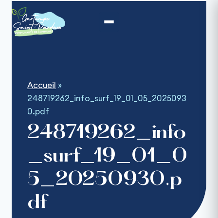
Aller
au
contenu
Accueil
»
248719262_info_surf_19_01_05_2025093
0.pdf
248719262_info
_surf_19_01_0
5_20250930.p
df