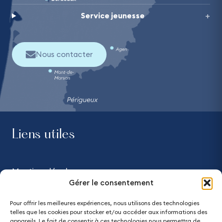
Service jeunesse
Nous contacter
Liens utiles
Mentions légales
Gérer le consentement
Confidentialité
Pour offrir les meilleures expériences, nous utilisons des technologies
telles que les cookies pour stocker et/ou accéder aux informations des
Accessibilité - partiellement conforme
appareils. Le fait de consentir à ces technologies nous permettra de