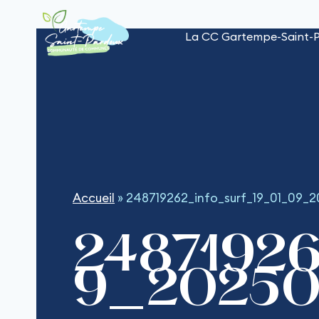
Aller
au
La CC Gartempe-Saint-
contenu
Accueil
»
248719262_info_surf_19_01_09_
24871926
9_20250