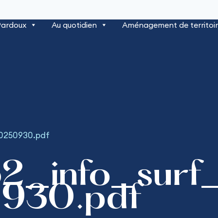
Pardoux
Au quotidien
Aménagement de territoi
20250930.pdf
2_info_sur
930.pdf