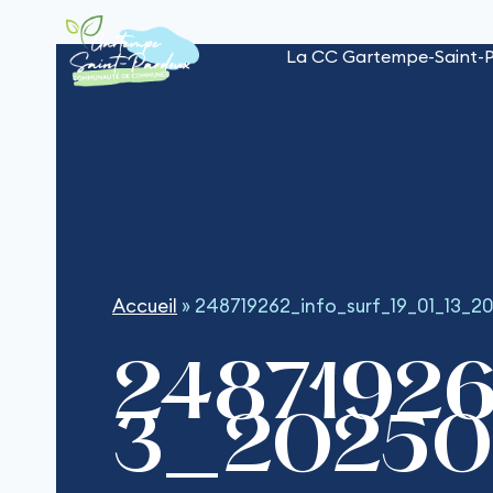
Aller
au
La CC Gartempe-Saint-
contenu
Accueil
»
248719262_info_surf_19_01_13_2
24871926
3_20250