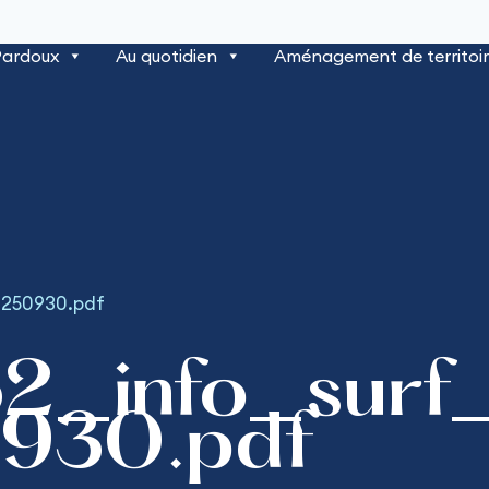
Pardoux
Au quotidien
Aménagement de territoi
0250930.pdf
2_info_surf
930.pdf