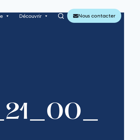
Nous contacter
re
Découvrir
f_21_00_