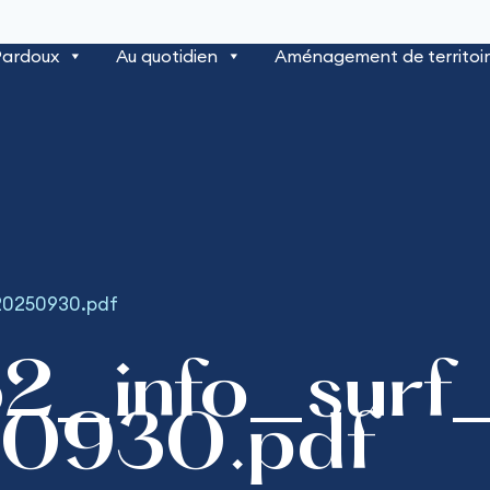
Pardoux
Au quotidien
Aménagement de territoi
20250930.pdf
2_info_sur
0930.pdf