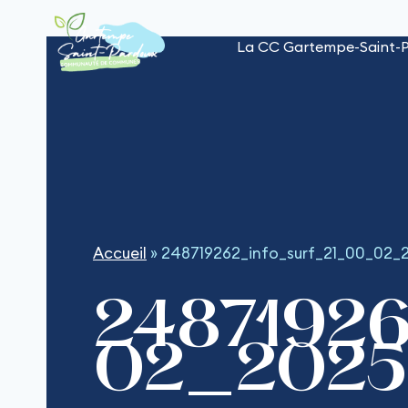
Aller
au
La CC Gartempe-Saint-
contenu
Accueil
»
248719262_info_surf_21_00_02_
24871926
02_2025