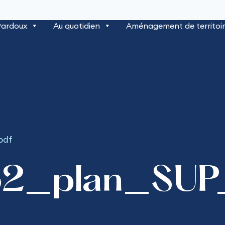
Pardoux
Au quotidien
Aménagement de territoi
pdf
62_plan_SU