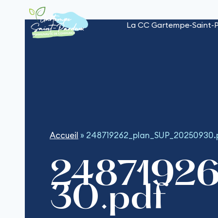
Aller
au
La CC Gartempe-Saint-
contenu
Accueil
»
248719262_plan_SUP_20250930.
2487192
30.pdf