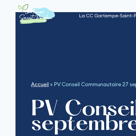
Aller
au
La CC Gartempe-Saint-
contenu
Accueil
»
PV Conseil Communautaire 27 s
PV Consei
septembr