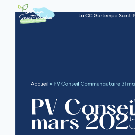
Aller
au
La CC Gartempe-Saint-
contenu
Accueil
»
PV Conseil Communautaire 31 ma
PV Consei
mars 202