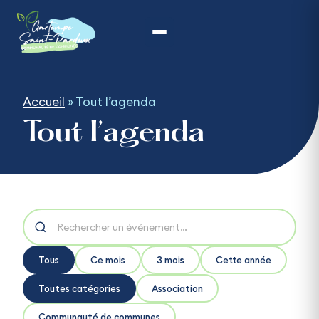
Aller
au
contenu
Accueil
»
Tout l’agenda
Tout l’agenda
Tous
Ce mois
3 mois
Cette année
Toutes catégories
Association
Communauté de communes