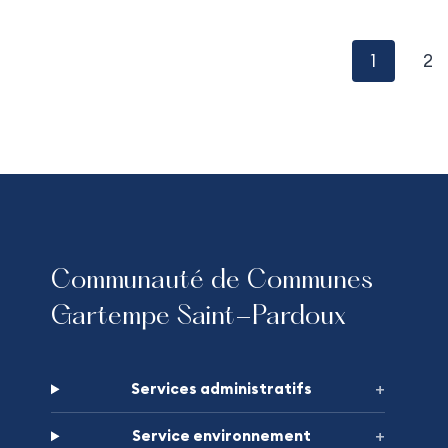
P
1
2
o
s
t
s
Communauté de Communes
Gartempe Saint-Pardoux
n
a
Services administratifs
v
Service environnement